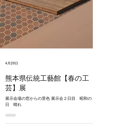
4月29日