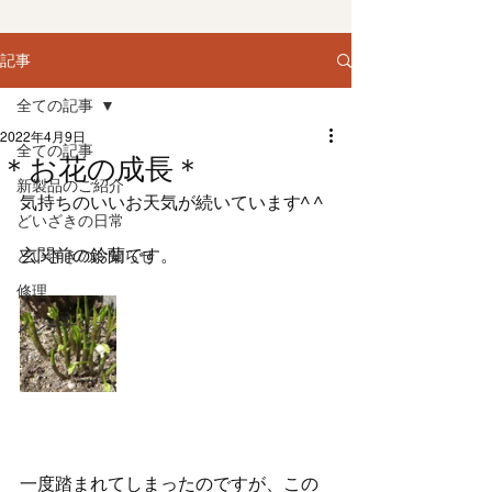
記事
全ての記事
2022年4月9日
全ての記事
＊お花の成長＊
新製品のご紹介
気持ちのいいお天気が続いています^ ^
どいざきの日常
玄関前の鈴蘭です。
どいざきのお知らせ
修理
メンテナンス
一度踏まれてしまったのですが、この