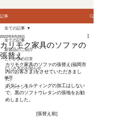
記事
全ての記事
2022年9月29日
全ての記事
カリモク家具のソファの
新製品のご紹介
張替え
どいざきの日常
カリモク家具のソファの張替え(福岡市
どいざきのお知らせ
内のお客さま)をさせていただきまし
修理
た。
ボタン・キルティングの加工はしない
メンテナンス
で、黒のソフトウレタンの張地をお勧
めしました。
[張替え前]