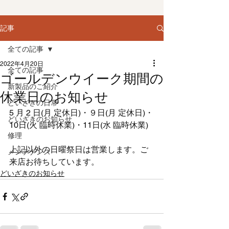
記事
全ての記事
2022年4月20日
全ての記事
ゴールデンウイーク期間の
新製品のご紹介
休業日のお知らせ
どいざきの日常
5 月 2 日(月 定休日)・９日(月 定休日)・
どいざきのお知らせ
10日(火 臨時休業)・11日(水 臨時休業)
修理
上記以外の日曜祭日は営業します。ご
メンテナンス
来店お待ちしています。
どいざきのお知らせ