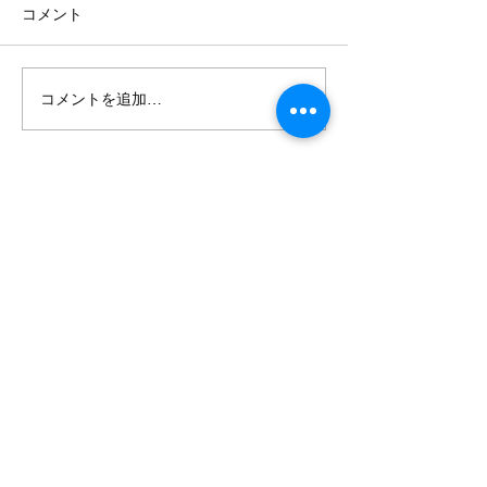
コメント
コメントを追加…
熊本県伝統工芸館での展
32回目【 雪国
示会
】開催中
Doizaki Co.,Ltd