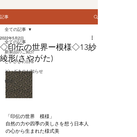
記事
全ての記事
2022年5月2日
全ての記事
◇印伝の世界ー模様◇13紗
新製品のご紹介
綾形(さやがた)
どいざきの日常
どいざきのお知らせ
修理
メンテナンス
「印伝の世界　模様」
自然の力や四季の美しさを想う日本人
の心から生まれた様式美