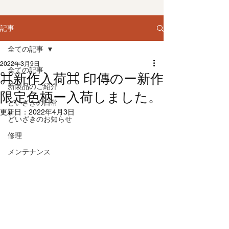
記事
全ての記事
2022年3月9日
全ての記事
⌘新作入荷⌘ 印傳のー新作
新製品のご紹介
限定色柄ー入荷しました。
どいざきの日常
更新日：
2022年4月3日
どいざきのお知らせ
修理
メンテナンス