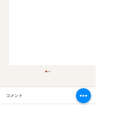
コメント
コメントを追加…
木目込み干支人形 【 辰
張り子干支人形
】 入荷しました。
】 入荷しま