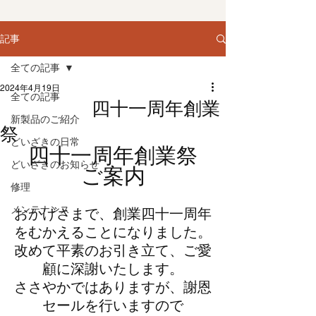
記事
全ての記事
2024年4月19日
全ての記事
四十一周年創業
新製品のご紹介
祭
どいざきの日常
四十一周年創業祭
どいざきのお知らせ
ご案内
修理
メンテナンス
おかげさまで、創業四十一周年
をむかえることになりました。
改めて平素のお引き立て、ご愛
顧に深謝いたします。
ささやかではありますが、謝恩
セールを行いますので