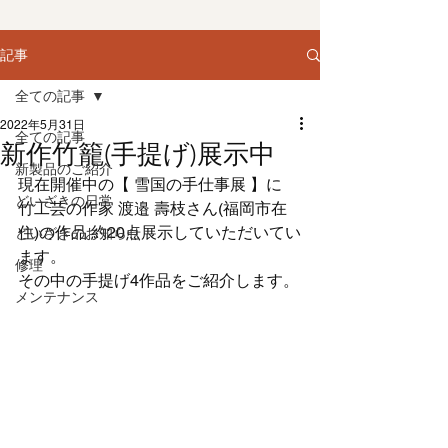
記事
全ての記事
2022年5月31日
全ての記事
新作竹籠(手提げ)展示中
新製品のご紹介
現在開催中の【 雪国の手仕事展 】に
どいざきの日常
竹工芸の作家 渡邉 壽枝さん(福岡市在
住)の作品 約20点展示していただいてい
どいざきのお知らせ
ます。
修理
その中の手提げ4作品をご紹介します。
メンテナンス