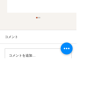
コメント
コメントを追加…
木目込み干支人形 【 辰
張り子干支人形
】 入荷しました。
】 入荷しま
Doizaki Co.,Ltd