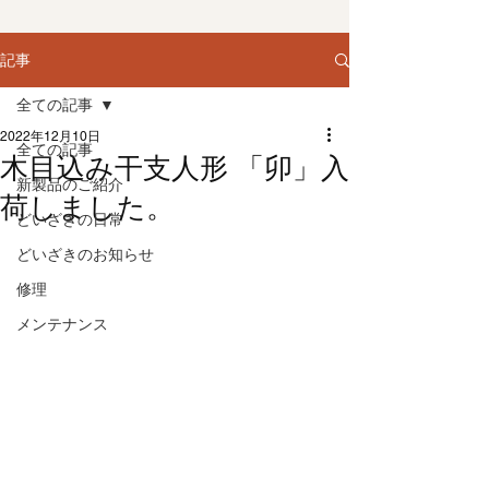
記事
全ての記事
2022年12月10日
全ての記事
木目込み干支人形 「卯」入
新製品のご紹介
荷しました。
どいざきの日常
どいざきのお知らせ
修理
メンテナンス