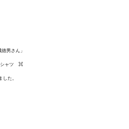
大城徳男さん」
イドTシャツ　⌘
ました。