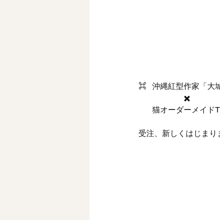
⌘   沖縄紅型作家「
                       ✖️
       猫オーダーメ
受注、新しくはじまり