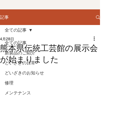
記事
全ての記事
4月28日
全ての記事
熊本県伝統工芸館の展示会
新製品のご紹介
が始まりました
どいざきの日常
どいざきのお知らせ
修理
メンテナンス