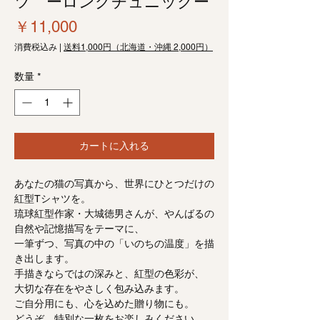
ツ ーロングチュニックー
価
￥11,000
格
消費税込み
|
送料1,000円（北海道・沖縄 2,000円）
数量
*
カートに入れる
あなたの猫の写真から、世界にひとつだけの
紅型Tシャツを。
琉球紅型作家・大城徳男さんが、やんばるの
自然や記憶描写をテーマに、
一筆ずつ、写真の中の「いのちの温度」を描
き出します。
手描きならではの深みと、紅型の色彩が、
大切な存在をやさしく包み込みます。
ご自分用にも、心を込めた贈り物にも。
どうぞ、特別な一枚をお楽しみください。