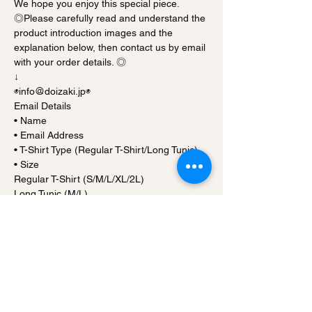
We hope you enjoy this special piece.
◎Please carefully read and understand the
product introduction images and the
explanation below, then contact us by email
with your order details. ◎
↓
◉info＠doizaki.jp◉
Email Details
• Name
• Email Address
• T-Shirt Type (Regular T-Shirt/Long Tunic)
• Size
Regular T-Shirt (S/M/L/XL/2L)
Long Tunic (M/L)
• Color (White/Natural/Sand/Heather
Gray/Beige)
• Attach Photos (2 or more)
• Questions/Notes (Optional)
[T-Shirt Type]
• Price: ¥10,000 (tax included)
• Material: 100% Cotton
*Heather Gray only: 85% Cotton, 15%