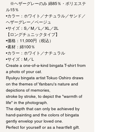
※ヘザーグレーのみ 綿85％・ポリエステ
ル15％
•カラー：ホワイト／ナチュラル／サンド／
ヘザーグレー／ベージュ
•サイズ：S／M／L／XL／2L
【ロングチュニックタイプ】
•価格：11,000円（税込）
•素材：綿100％
•カラー：ホワイト／ナチュラル
•サイズ：M／L
Create a one-of-a-kind bingata T-shirt from
a photo of your cat.
Ryukyu bingata artist Tokuo Oshiro draws
on the themes of Yanbaru's nature and
depictions of memories,
stroke by stroke, to depict the "warmth of
life" in the photograph.
The depth that can only be achieved by
hand-painting and the colors of bingata
gently envelop your loved one.
Perfect for yourself or as a heartfelt gift.