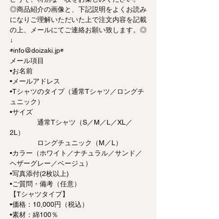
◎商品紹介の画像と、下記説明をよくお読み
になりご理解いただいた上で注文内容を記載
の上、メールにてご連絡お願い致します。◎
↓
◉info＠doizaki.jp◉
メール項目
•お名前
•メールアドレス
•Tシャツのタイプ（通常Tシャツ／ロングチ
ュニック）
•サイズ
通常Tシャツ（S／M／L／XL／
2L）
ロングチュニック（M／L）
•カラー（ホワイト／ナチュラル／サンド／
ヘザーグレー／ベージュ）
•写真添付(2枚以上)
•ご質問・備考（任意）
【Tシャツタイプ】
•価格：10,000円（税込）
•素材：綿100％