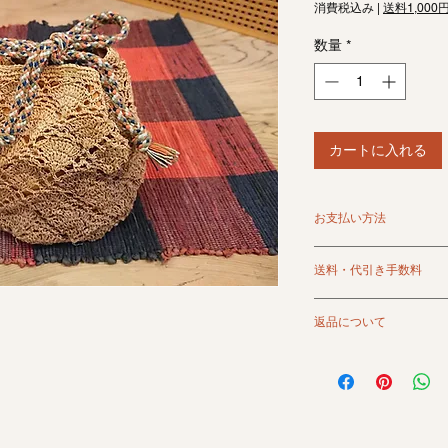
格
消費税込み
|
送料1,000
数量
*
カートに入れる
お支払い方法
クレジット、銀行振
送料・代引き手数料
ます。
代金引換は別途手数
＜送料＞
詳しくはお買い物ガ
返品について
1,000円（北海道・沖
11,000円以上のお
返品は原則としてお
商品画像は極力現物
ご使用の端末環境等
少異なる場合がござ
万一当店の過失によ