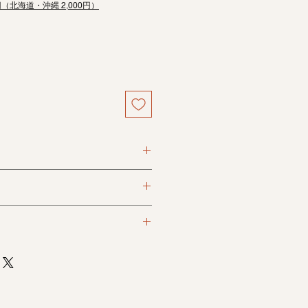
円（北海道・沖縄 2,000円）
り込み、代金引換がお選びいただけ
料がかかります。
イドをご覧ください。
縄は2,000円）
買い上げの場合送料無料
断りしております。
に近くなるようにしておりますが、
により、実際の商品のイメージと多
います。
る不良品がございましたら商品到着