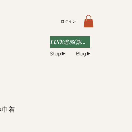
ログイン
LINE追加(限定クーポンなど)
Shop▶︎
Blog▶︎
み巾着