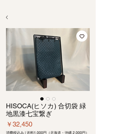
HISOCA(ヒソカ) 合切袋 緑
地黒漆七宝繋ぎ
価
￥32,450
格
消費税込み
|
送料1,000円（北海道・沖縄 2,000円）