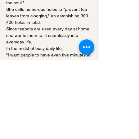
the soul."
She drills numerous holes to "prevent tea
leaves from clogging," an astonishing 300-
400 holes in total.
Since teapots are used every day at home,
she wants them to fit seamlessly into
everyday life.
In the midst of busy daily life,
"I want people to have even five minutes to
relax and enjoy a cup of tea. What if there
was a teapot and teacup that was easy to
use and could make delicious tea?"
We create our products with this thought in
mind.
A few years ago, we started holding
wildflower arranging classes in the studio
gallery, which has allowed us to see the
abundant nature surrounding our studio
more clearly. Our flower vases, which are
hand-formed one by one, are also popular,
as we want people to make flower arranging