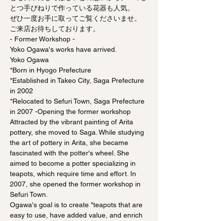
とつ手びねりで作っている花器も人気。
ぜひ一度お手に取ってご覧くださいませ。
ご来店お待ちしております。
- Former Workshop -
Yoko Ogawa's works have arrived.
Yoko Ogawa
*Born in Hyogo Prefecture
*Established in Takeo City, Saga Prefecture
in 2002
*Relocated to Sefuri Town, Saga Prefecture
in 2007 -Opening the former workshop
Attracted by the vibrant painting of Arita
pottery, she moved to Saga. While studying
the art of pottery in Arita, she became
fascinated with the potter's wheel. She
aimed to become a potter specializing in
teapots, which require time and effort. In
2007, she opened the former workshop in
Sefuri Town.
Ogawa's goal is to create "teapots that are
easy to use, have added value, and enrich