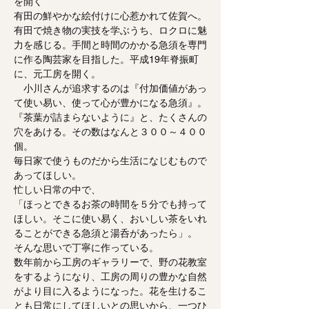
を開く
有田の鮮やかな絵付けに心惹かれて佐賀へ。
有田で焼き物の実技を学ぶうち、ロクロに魅
力を感じる。手間と時間のかかる急須を専門
に作る陶芸家を目指した。平成19年脊振町
に、元工房を開く。
小川さんが追求するのは『付加価値があっ
て使い易い、使って心が豊かになる急須』。
『茶葉が詰まらないように』と、たくさんの
穴をあける。その数はなんと３００～４００
個。
毎日家で使うものだから生活になじむもので
あってほしい。
忙しい日常の中で、
「ほっとできるお茶の時間を５分でも持って
ほしい。そこに使い易く、おいしい茶をいれ
ることができる急須と湯呑があったら」。
そんな思いで丁寧に作っている。
数年前から工房のギャラリーで、野の花教室
をするようになり、工房の周りの豊かな自然
がより目に入るようになった。花を生けるこ
とも日常にしてほしいとの思いから、一つひ