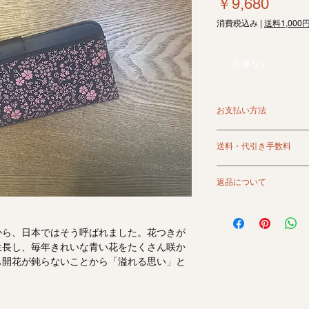
価
￥9,680
格
消費税込み
|
送料1,000
在庫なし
お支払い方法
クレジット、銀行振
送料・代引き手数料
ます。
代金引換は別途手数
＜送料＞
詳しくはお買い物ガ
返品について
1,000円（北海道・沖
11,000円以上のお
返品は原則としてお
商品画像は極力現物
から、日本ではそう呼ばれました。花つきが
ご使用の端末環境等
生長し、毎年きれいな青い花をたくさん咲か
少異なる場合がござ
も開花が鈍らないことから「溢れる思い」と
万一当店の過失によ
後7日以内にご連絡
当店の負担により交