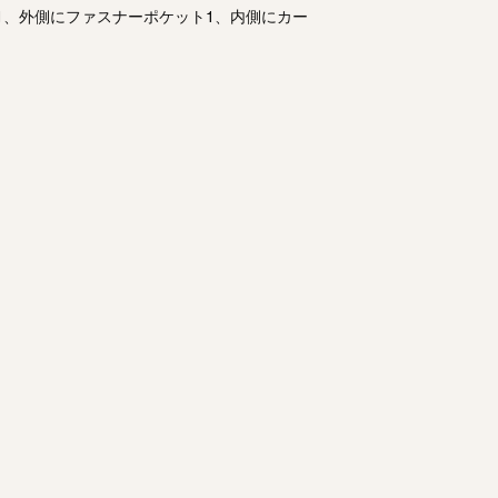
代替品がない場合に
1、外側にファスナーポケット1、内側にカー
で、ご了承ください