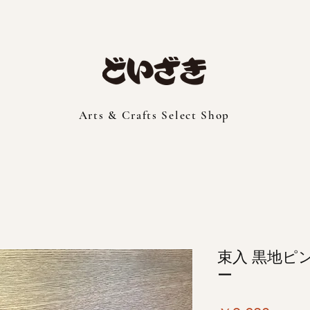
Arts & Crafts Select Shop
束入 黒地ピ
ー