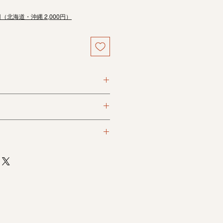
円（北海道・沖縄 2,000円）
り込み、代金引換がお選びいただけ
料がかかります。
イドをご覧ください。
縄は2,000円）
買い上げの場合送料無料
断りしております。
に近くなるようにしておりますが、
により、実際の商品のイメージと多
います。
る不良品がございましたら商品到着
ください。
換・させていただきます。