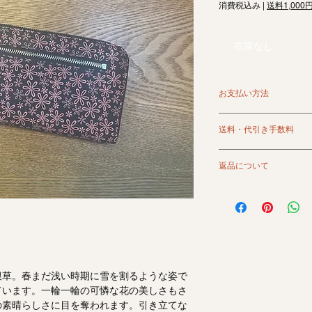
格
消費税込み
|
送料1,000
在庫なし
お支払い方法
クレジット、銀行振
送料・代引き手数料
ます。
代金引換は別途手数
＜送料＞
詳しくはお買い物ガ
返品について
1,000円（北海道・沖
11,000円以上のお
返品は原則としてお
商品画像は極力現物
ご使用の端末環境等
少異なる場合がござ
万一当店の過失によ
後7日以内にご連絡
根草。春まだ浅い時期に雪を割るような姿で
当店の負担により交
ています。一輪一輪の可憐な花の美しさもさ
代替品がない場合に
の素晴らしさに目を奪われます。引き立てな
で、ご了承ください