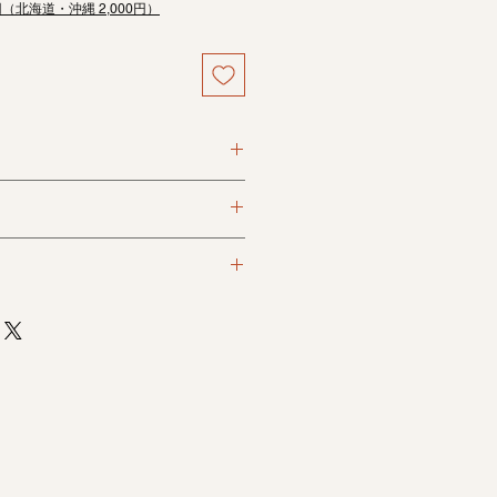
円（北海道・沖縄 2,000円）
り込み、代金引換がお選びいただけ
料がかかります。
イドをご覧ください。
縄は2,000円）
買い上げの場合送料無料
断りしております。
に近くなるようにしておりますが、
により、実際の商品のイメージと多
います。
る不良品がございましたら商品到着
ください。
換・させていただきます。
はご返金のみの対応となりますの
。