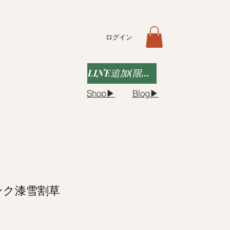
ログイン
LINE追加(限定クーポンなど)
Shop▶︎
Blog▶︎
ンク漆雪割草