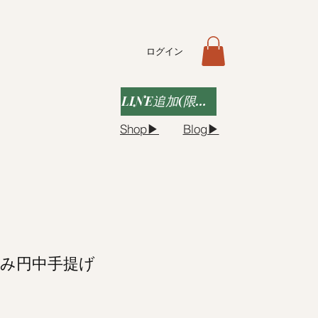
ログイン
LINE追加(限定クーポンなど)
Shop▶︎
Blog▶︎
み円中手提げ