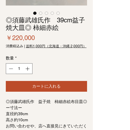
◎須藤武雄氏作 39cm益子
焼大皿◎ 柿細赤絵
価
￥220,000
格
消費税込み
|
送料1,000円（北海道・沖縄 2,000円）
数量
*
カートに入れる
◎須藤武雄氏作 益子焼 柿細赤絵布目皿◎
ー寸法ー
直径約39cm
高さ約10cm
お問い合わせや、店へ直接見にきていただく