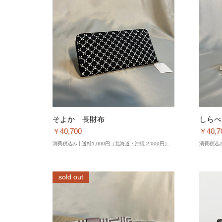
そよか 長財布
しらべ
価格
価格
￥40,700
￥40,7
消費税込み
|
送料1,000円（北海道・沖縄 2,000円）
消費税込
sold out