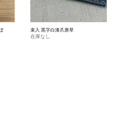
ぼ
束入 黒字白漆爪唐草
在庫なし