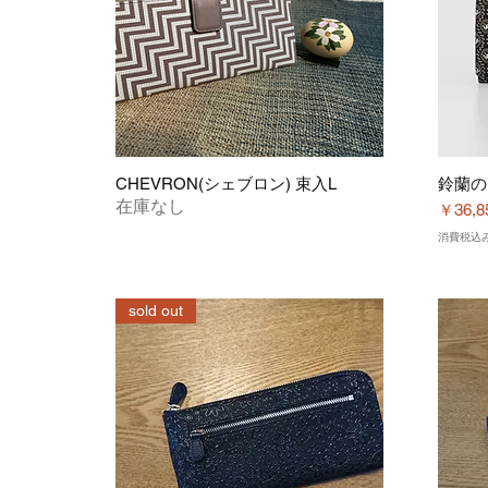
CHEVRON(シェブロン) 束入L
鈴蘭の
在庫なし
価格
￥36,8
消費税込
sold out