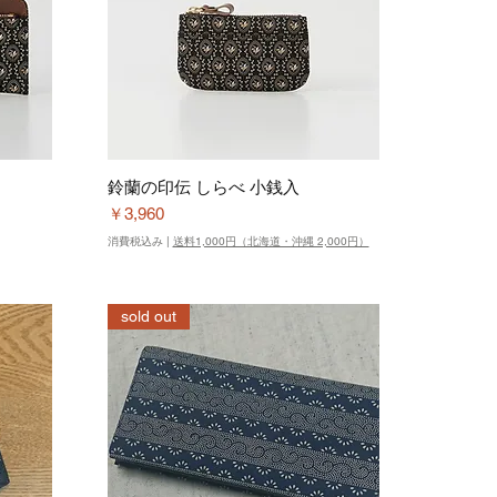
鈴蘭の印伝 しらべ 小銭入
価格
￥3,960
消費税込み
|
送料1,000円（北海道・沖縄 2,000円）
sold out