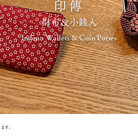
印傳
財布＆小銭入
Inden - Wallets & Coin Purses
ります。