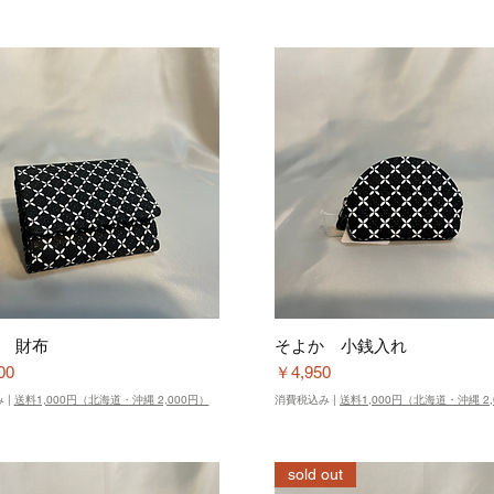
 財布
そよか 小銭入れ
価格
00
￥4,950
み
|
送料1,000円（北海道・沖縄 2,000円）
消費税込み
|
送料1,000円（北海道・沖縄 2,
sold out