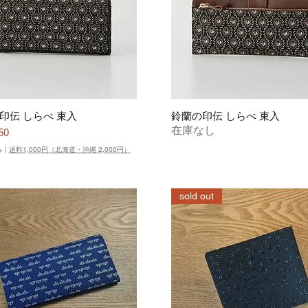
印伝 しらべ 束入
鈴蘭の印伝 しらべ 束入
在庫なし
50
み
|
送料1,000円（北海道・沖縄 2,000円）
sold out