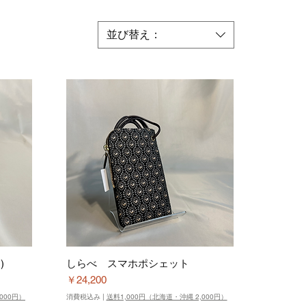
並び替え：
)
しらべ スマホポシェット
価格
￥24,200
000円）
消費税込み
|
送料1,000円（北海道・沖縄 2,000円）