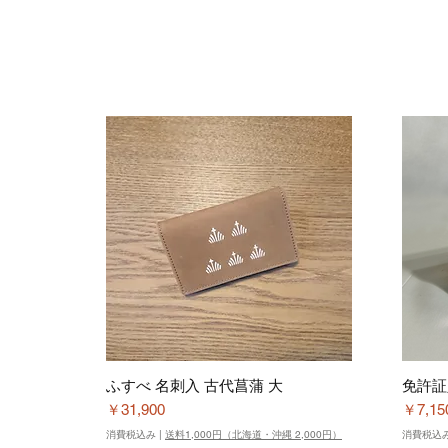
ふすべ 名刺入 古代菖蒲 大
免許証
価格
価格
￥31,900
￥7,15
消費税込み
|
送料1,000円（北海道・沖縄 2,000円）
消費税込