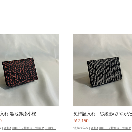
入れ 黒地赤漆小桜
免許証入れ 紗綾形(さやがた
価格
0
￥7,150
み
|
送料1,000円（北海道・沖縄 2,000円）
消費税込み
|
送料1,000円（北海道・沖縄 2,