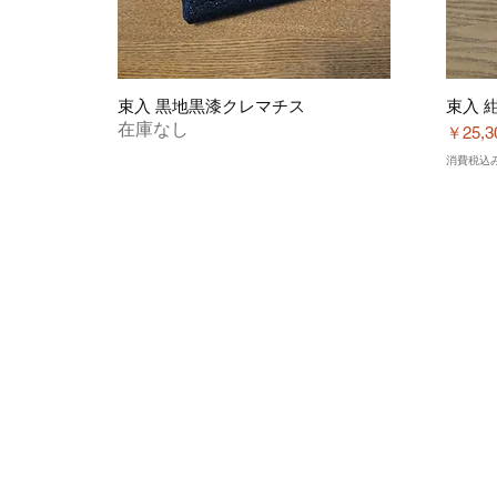
束入 黒地黒漆クレマチス
束入 
在庫なし
価格
￥25,3
消費税込