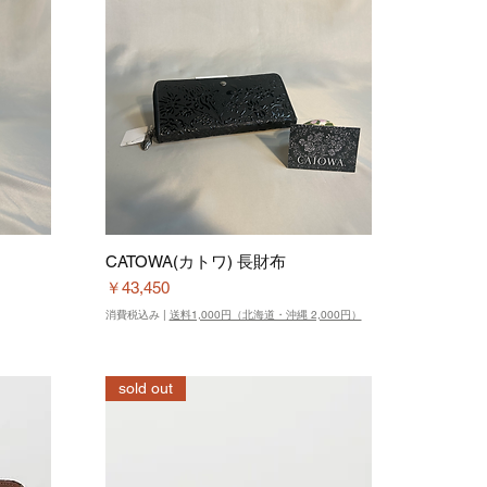
CATOWA(カトワ) 長財布
価格
￥43,450
消費税込み
|
送料1,000円（北海道・沖縄 2,000円）
sold out