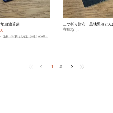
紺地白漆菖蒲
二つ折り財布 黒地黒漆とん
在庫なし
00
み
|
送料1,000円（北海道・沖縄 2,000円）
1
2