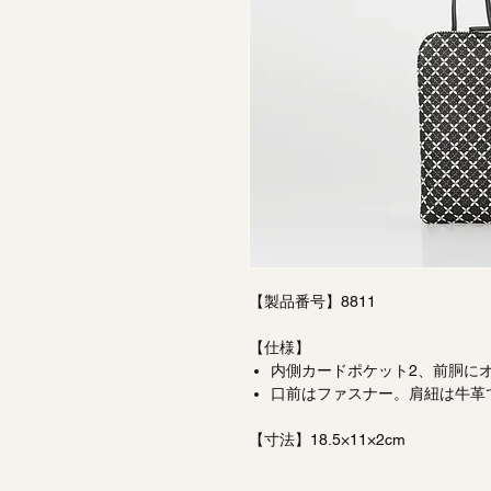
【製品番号】8811
【仕様】
内側カードポケット2、前胴に
口前はファスナー。肩紐は牛革
【寸法】18.5×11×2cm