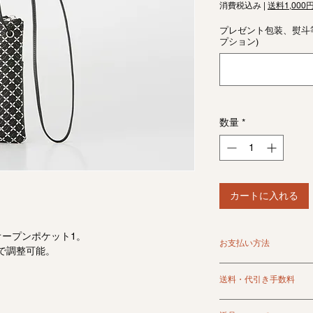
格
消費税込み
|
送料1,000
プレゼント包装、熨斗
プション)
数量
*
カートに入れる
オープンポケット1。
お支払い方法
で調整可能。
クレジット、銀行振
送料・代引き手数料
ます。
代金引換は別途手数
＜送料＞