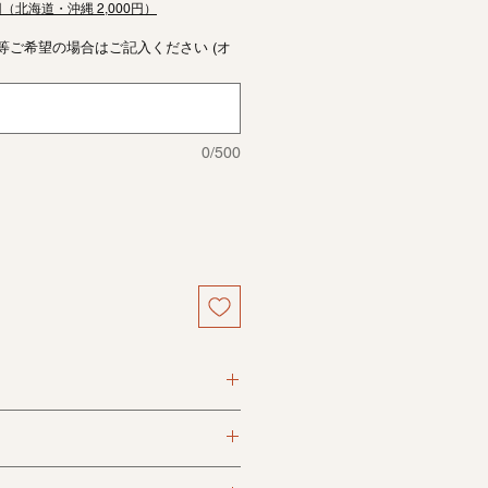
円（北海道・沖縄 2,000円）
等ご希望の場合はご記入ください (オ
0/500
り込み、代金引換がお選びいただけ
料がかかります。