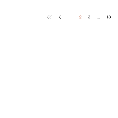
1
2
3
...
13