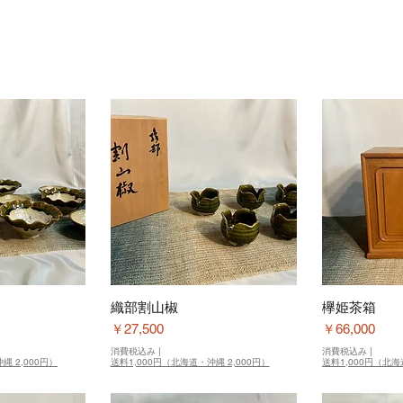
織部割山椒
欅姫茶箱
価格
価格
￥27,500
￥66,000
消費税込み
|
消費税込み
|
縄 2,000円）
送料1,000円（北海道・沖縄 2,000円）
送料1,000円（北海