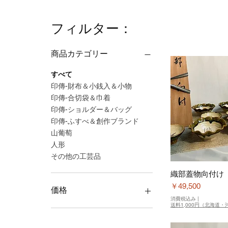
フィルター：
商品カテゴリー
すべて
印傳-財布＆小銭入＆小物
印傳-合切袋＆巾着
印傳-ショルダー＆バッグ
印傳-ふすべ＆創作ブランド
山葡萄
人形
その他の工芸品
織部蓋物向付け
価格
￥49,500
価格
消費税込み
|
送料1,000円（北海道・沖
￥1,100
￥5,500,000