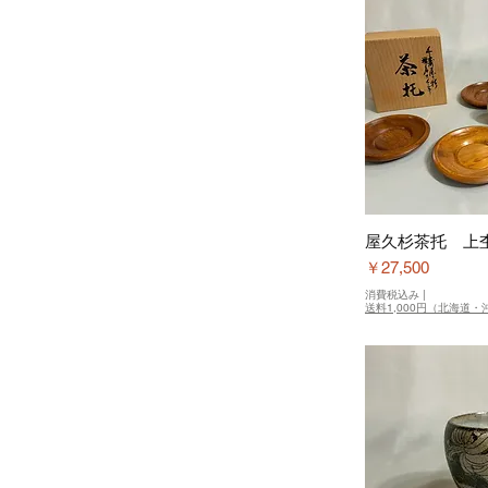
屋久杉茶托 上
価格
￥27,500
消費税込み
|
送料1,000円（北海道・沖