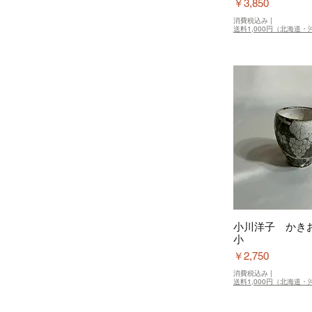
価格
￥3,850
消費税込み
|
送料1,000円（北海道・沖
小川洋子 かき
小
価格
￥2,750
消費税込み
|
送料1,000円（北海道・沖