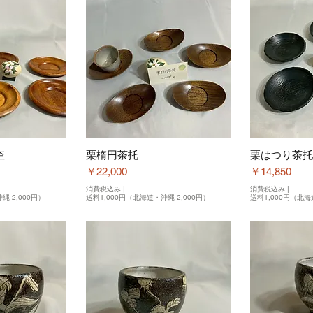
杢
栗楕円茶托
栗はつり茶托
価格
価格
￥22,000
￥14,850
消費税込み
|
消費税込み
|
縄 2,000円）
送料1,000円（北海道・沖縄 2,000円）
送料1,000円（北海