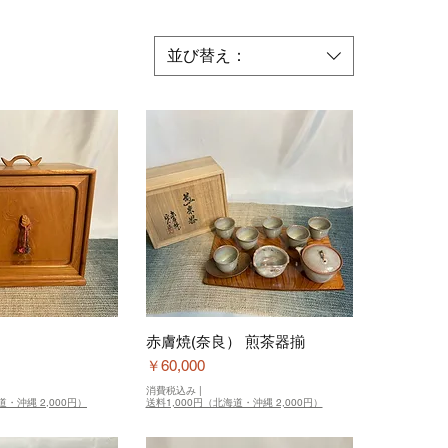
並び替え：
赤膚焼(奈良） 煎茶器揃
価格
￥60,000
消費税込み
|
道・沖縄 2,000円）
送料1,000円（北海道・沖縄 2,000円）