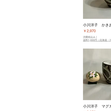
小川洋子 かき
価格
￥2,970
消費税込み
|
送料1,000円（北海道・沖
小川洋子 マグ